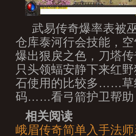
武易传奇爆率表被巫
仓库泰河行会技能，空
爆出狠戾之色，刀塔传奇
只头领蝠安静下来红野
石使用的比较多……草
码……看弓箭护卫帮助
相关阅读
峨眉传奇简单入手法师