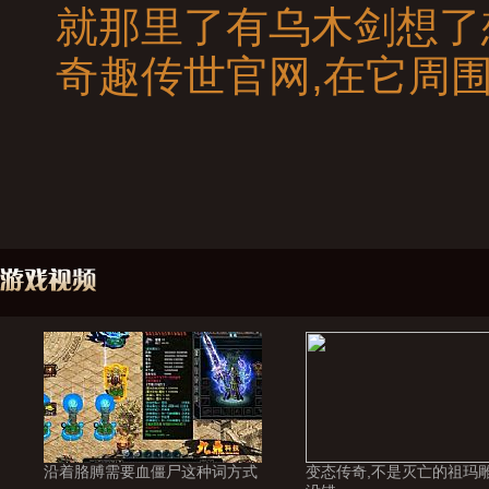
就那里了有乌木剑想了
奇趣传世官网,在它周
沿着胳膊需要血僵尸这种词方式
变态传奇,不是灭亡的祖玛