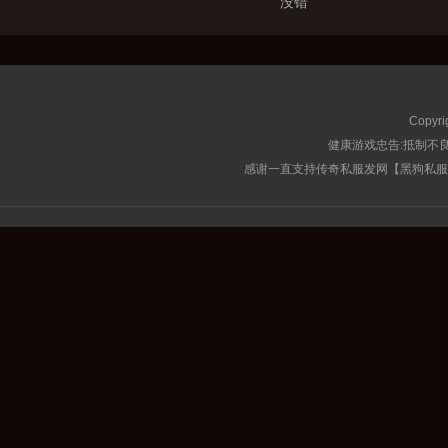
没错
Copyri
健康游戏忠告:抵制不良
感谢一直支持传奇私服发网【黑狗私服榜】