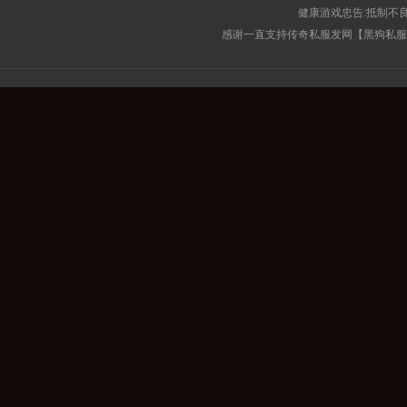
健康游戏忠告:抵制不良
感谢一直支持传奇私服发网【黑狗私服榜】