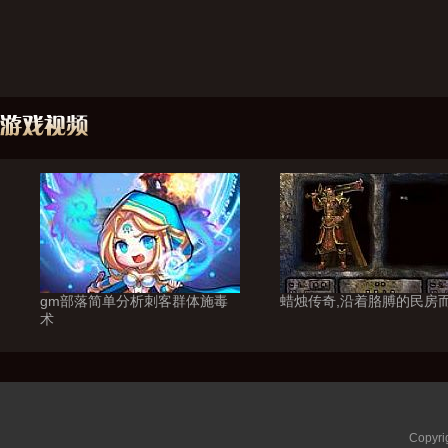
gm部落简单分析刺客群体施毒
蜡烛传奇,沿着胳膊的民房
术
Copyri