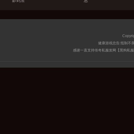
影剑法
息
Copyri
健康游戏忠告:抵制不良
感谢一直支持传奇私服发网【黑狗私服榜】