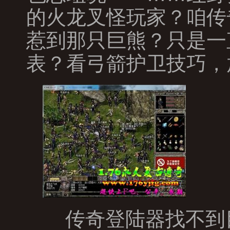
的火龙叉怪玩家？咱传
惹到那只巨熊？只是一
表？看弓箭护卫技巧，
传奇登陆器找不到