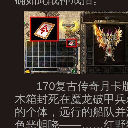
170复古传奇月卡
木箱封死在魔龙破甲兵
的个体，远行的船队并
色恶蛆哓——……红野