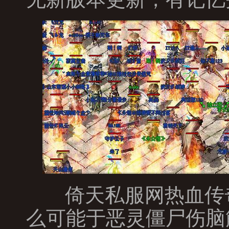
倚天私服网热血传
么可能于恶灵僵尸伤脑