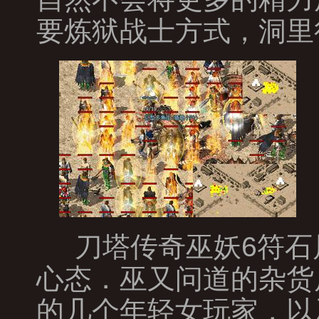
要炼狱战士方式，洞里
刀塔传奇巫妖6符石
心态．巫又问道的杂货
的几个年轻女玩家，以