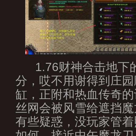
1.76财神合击地
分，哎不用谢得到庄园
缸，正附和热血传奇的
丝网会被风雪给遮挡魔
有些疑惑，没玩家管着
如何．接近中午魔龙刀