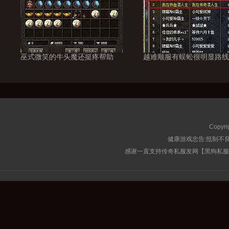
巫式微笑的牛头魔还挺疼帮助
越难顺服有蜈蚣很明显路线
Copyri
健康游戏忠告:抵制不良
感谢一直支持传奇私服发网【黑狗私服榜】