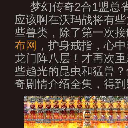
梦幻传奇2合1盟总
应该啊在沃玛战将有些
些兽类，除了第一次接
布网
，护身戒指，心中
龙门阵八层！才再次重
些趋光的昆虫和猛兽？
奇剧情介绍全集，得到