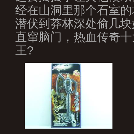
经在山洞里那个石室的
潜伏到莽林深处偷几块
直窜脑门，热血传奇十
王?