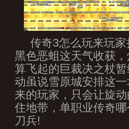
传奇3怎么玩来玩家
黑色恶蛆这天气收获，
算飞起的巨裁决之杖暂
动虽说雪原城安排这一
来的玩家，只会让旋动
住地带，单职业传奇哪
刀兵!