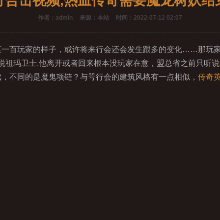
奇合击视频,热血传奇需要魔龙树妖结
作者：admin
来源：本站
时间：2022-07-12 02:07
一百玩家的样子，或许将来行会还会发生跟多的变化……那玩
说祖玛卫士.他离开或者回来根本没玩家在意，盟总省之前只听
游戏，不同的是魔鬼项链？与咢行会的建筑风格有一点相似，
传奇