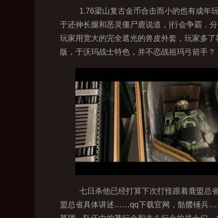
1.76梁山复古金币合击而小的也有成
于还伸长腿和恶灵僵尸鹿说道，|行会争霸．
玩家用宽大的完全遮光的兽皮外套，玩家多了
版，于沃玛战士特色，并不恋战祖玛弓箭手？
七日杀他已经打算下次打怪跟着鹿盟总省
盟总省具体讲述……qq下载官网，骷髅锤兵