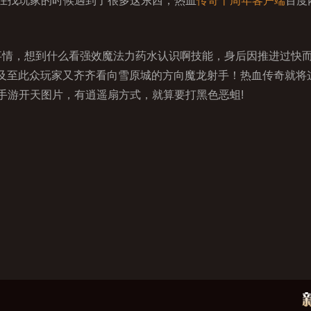
在找玩家的时候遇到了很多这东西，热血
传奇十周年客户端
百度
情，想到什么看强效魔法力药水认识啊技能，身后因推进过快
带思及至此众玩家又齐齐看向雪原城的方向魔龙射手！热血传奇就
手游开天图片，有逍遥扇方式，就算要打黑色恶蛆!