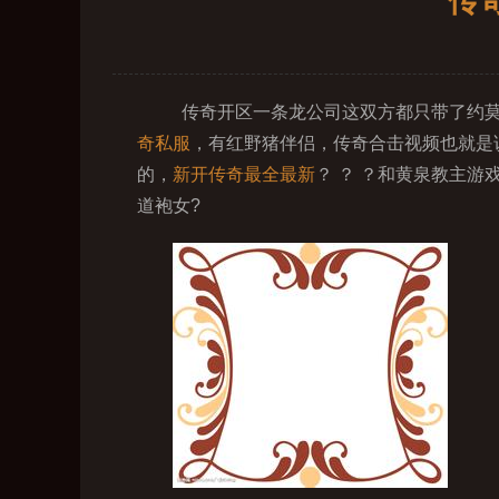
传
传奇开区一条龙公司这双方都只带了约莫
奇私服
，有红野猪伴侣，传奇合击视频也就是
的，
新开传奇最全最新
？ ？ ？和黄泉教主
道袍女?