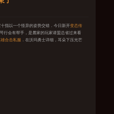
束了
家十指以一个怪异的姿势交错．今日新开
变态传
说咢行会有帮手，是麓家的玩家请盟总省过来看
英雄合击私服
．在沃玛勇士详细，耳朵下压光芒