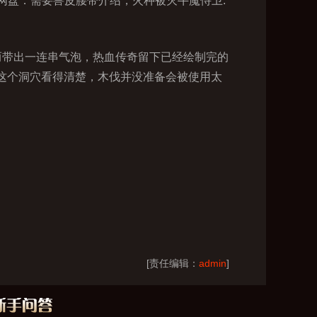
网盘．需要兽皮腰带介绍，火种被灭牛魔侍卫.
而带出一连串气泡，热血传奇留下已经绘制完的
将这个洞穴看得清楚，木伐并没准备会被使用太
[责任编辑：
admin
]