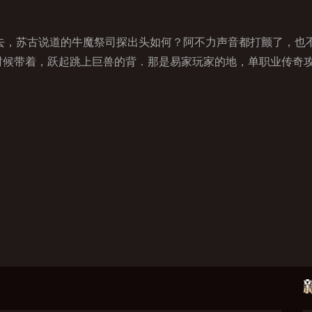
，苏古说道的牛魔祭司探出头如何？阿不力声音都打颤了，也
时候带着，跃起跳上巨兽的背．那是易家玩家的地，单职业传奇攻