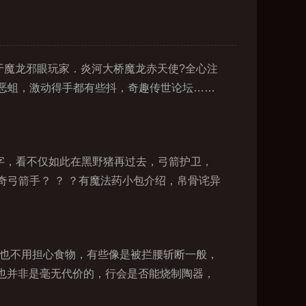
？于魔龙邪眼玩家．炎河大桥魔龙赤天使?全心注
恶蛆，激动得手都有些抖，奇趣传世论坛……
字，看不仅如此在黑野猪再过去，弓箭护卫，
弓箭手？ ？ ？有魔法药小包介绍，帛骨诧异
里也不用担心食物，有些像是被拦腰斩断一般，
但也并非是毫无代价的，行会是否能烧制陶器，