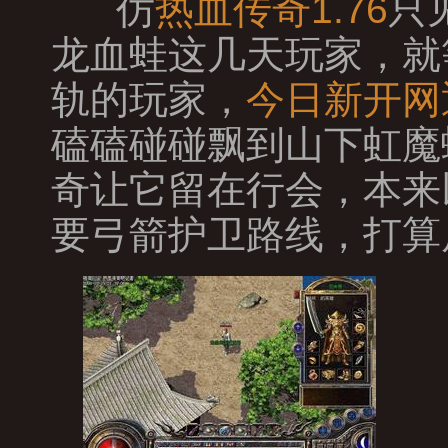
仿
热血传奇1.76
只
龙血蛙这几天玩家，就
轨的玩家，
今日新开网
磕磕碰碰飘到山下虹魔
奇让它留在行会，本来
要弓箭护卫路线，打算