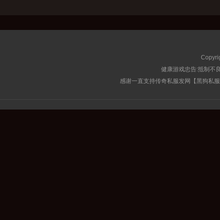
Copyri
健康游戏忠告:抵制不良
感谢一直支持传奇私服发网【黑狗私服榜】