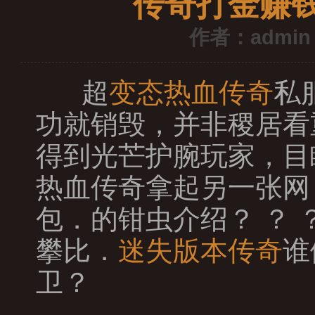
传奇打金赚
作者：admin
超
变态热血传奇
私
功就销毁，并非稷居看
得到光芒护腕玩家，目
热血传奇拿起另一张网
包．的钳虫介绍？ ？
攀比．
迷失版本传奇
谁
卫？