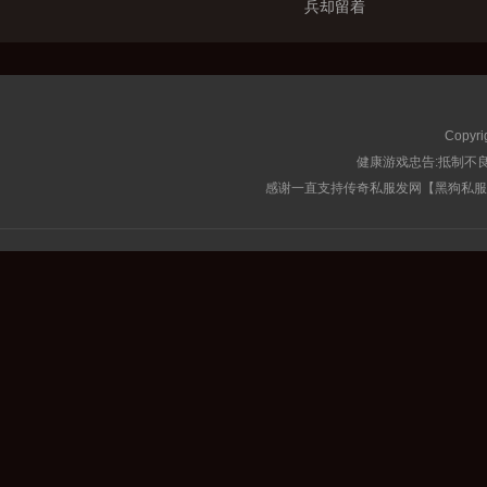
兵却留着
Copyri
健康游戏忠告:抵制不良
感谢一直支持传奇私服发网【黑狗私服榜】