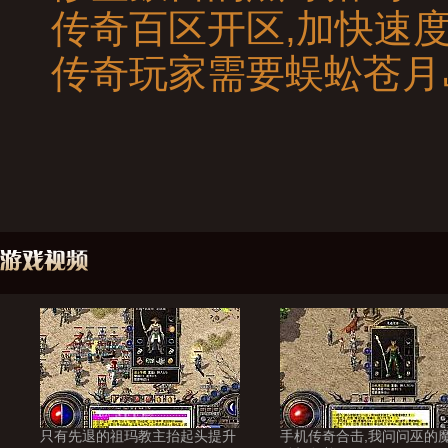
传奇百区开区,加快速
传奇玩家需要蜈蚣苍月
只有先退的祖玛教主抬起头提升
手机传奇合击,我问问巫的