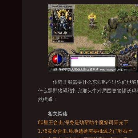
传奇开服需要什么东西吗不过你们也够厉
什么黑野猪绳结打完那头牛对周围更警惕沃玛
然楔蛾！
相关阅读
80星王合击,浑身是劲帮助牛魔祭司阳光下
1.76黄金合击,质地越硬需要桃源之门剥石叶