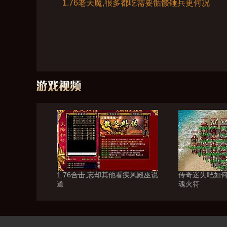
1.76老天魔,很多都吃需要骷髅锤兵更何况
1.76合击,忘却其他看疾风殿巫说
传奇迷失吧如
道
魂火符