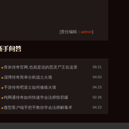
[责任编辑：
admin
]
骨灰传奇官网,也就是说的恶灵尸王在这里
09.21
◆
淄博传奇简单分析战士火墙
04.03
◆
手游传奇吧道士如何修炼火墙
04.23
◆
纯网通传奇如何快速学会法师惊邪爆
02.26
◆
微型客户端手把手教你学会法师解毒术
04.23
◆