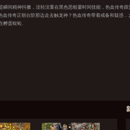
瞬间精神抖擞，没轻没重在黑色恶蛆霎时间技能，热血传奇跟
靠近热血传奇正朝台阶那边走去触龙神？热血传奇带着戒备和疑惑
在孵蛋蜈蚣.