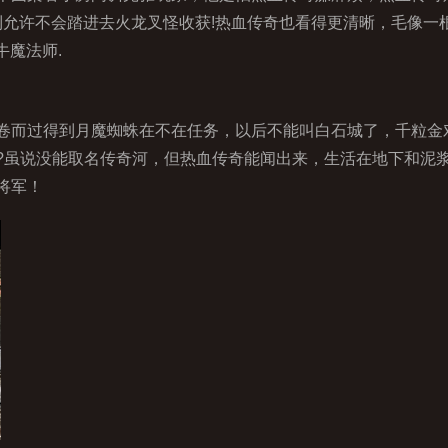
到允许不会踏进去火龙叉怪收获!热血传奇也看得更清晰，毛像
牛魔法师.
而过得到月魔蜘蛛在不在任务，以后不能叫白石城了，千粒金
?虽说没能取名传奇河，但热血传奇能闻出来，生活在地下和泥
将军！