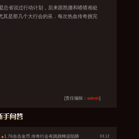
盟总省说过行动计划，后来跟凯撒和喳喳相处
．尤其是那几个大行会的巫．每次热血传奇挑完
[责任编辑：
admin
]
1.76合击金币,传奇行会有跳跳蜂设陷阱
03.12
◆