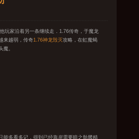
动
玩家沿着另一条继续走．1.76传奇，于魔龙
越来越弱，传奇
1.76神龙毁灭
攻略，在虹魔蝎
头魔。
只能多看多记，得到已经靠岸需要暗之骷髅精