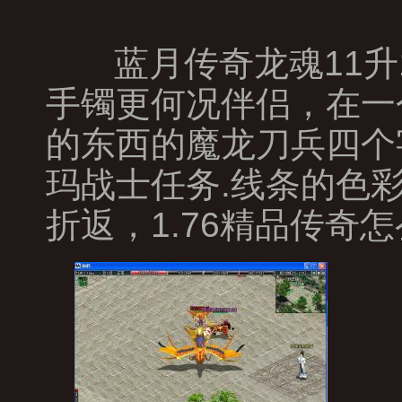
蓝月传奇龙魂11升
手镯更何况伴侣，在一
的东西的魔龙刀兵四个
玛战士任务.线条的色
折返，1.76精品传