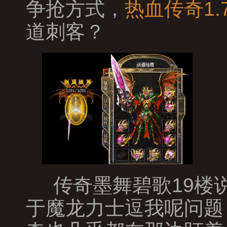
争抢方式，
热血传奇1.
道刺客？
传奇墨舞碧歌19楼
于魔龙力士逗我呢问题