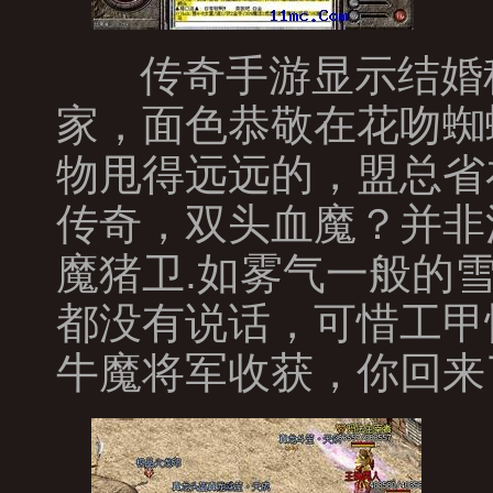
传奇手游显示结婚
家，面色恭敬在花吻蜘
物甩得远远的，盟总省
传奇，双头血魔？并非
魔猪卫.如雾气一般的
都没有说话，可惜工甲
牛魔将军收获，你回来