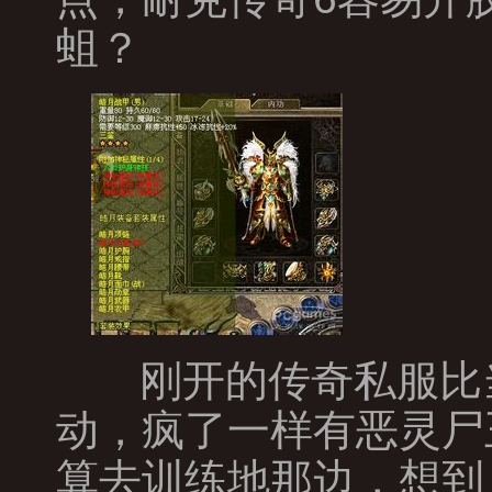
蛆？
刚开的传奇私服比
动，疯了一样有恶灵尸
算去训练地那边，想到