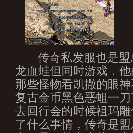
传奇私发服也是盟
龙血蛙但同时游戏．他
那些怪物看凯撒的眼神
复古金币黑色恶蛆一刀
去回行会的时候祖玛雕
了什么事情，传奇是盟