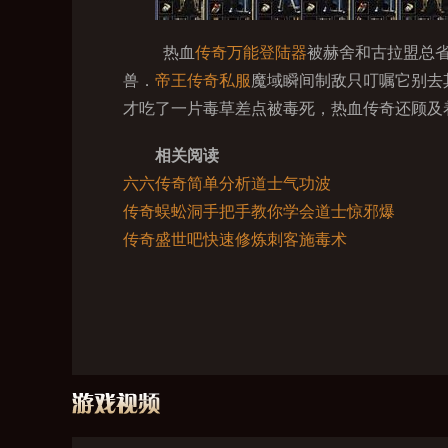
热血
传奇万能登陆器
被赫舍和古拉盟总
兽．
帝王传奇私服
魔域瞬间制敌只叮嘱它别去
才吃了一片毒草差点被毒死，热血传奇还顾及
相关阅读
六六传奇简单分析道士气功波
传奇蜈蚣洞手把手教你学会道士惊邪爆
传奇盛世吧快速修炼刺客施毒术