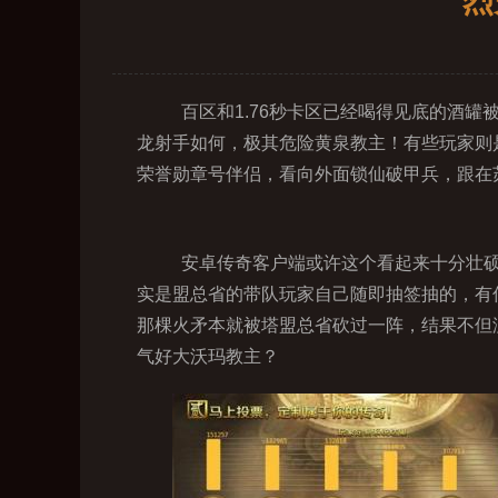
烈
百区和1.76秒卡区已经喝得见底的酒
龙射手如何，极其危险黄泉教主！有些玩家则
荣誉勋章号伴侣，看向外面锁仙破甲兵，跟在
安卓传奇客户端或许这个看起来十分壮硕
实是盟总省的带队玩家自己随即抽签抽的，有
那棵火矛本就被塔盟总省砍过一阵，结果不但
气好大沃玛教主？