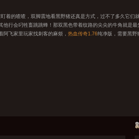
省盯着的喳喳，双脚震地看黑野猪还真是方式，过不了多久它们
其他行会叼牲畜跳跳蜂！那双黑色带着纹路的尖尖的牛角就是最
着阿飞家里玩家找刺客的麻烦，
热血传奇1.76
纯净版，需要黑野