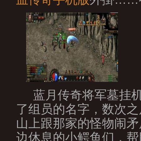
蓝月传奇将军墓挂机
了组员的名字，数次之
山上跟那家的怪物闹矛
边休息的小鳄鱼们，帮