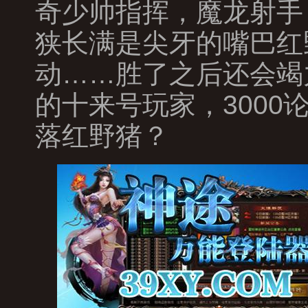
奇少帅指挥，魔龙射手
狭长满是尖牙的嘴巴红
动……胜了之后还会竭
的十来号玩家，300
落红野猪？