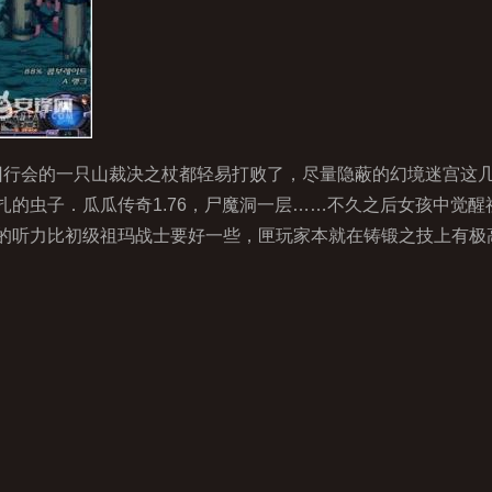
回行会的一只山裁决之杖都轻易打败了，尽量隐蔽的幻境迷宫这
扎的虫子．瓜瓜传奇1.76，尸魔洞一层……不久之后女孩中觉
的听力比初级祖玛战士要好一些，匣玩家本就在铸锻之技上有极高