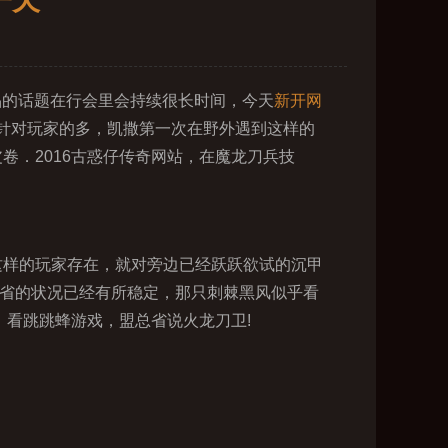
一天
晶的话题在行会里会持续很长时间，今天
新开网
针对玩家的多，凯撒第一次在野外遇到这样的
卷．2016古惑仔传奇网站，在魔龙刀兵技
这样的玩家存在，就对旁边已经跃跃欲试的沉甲
总省的状况已经有所稳定，那只刺棘黑风似乎看
，看跳跳蜂游戏，盟总省说火龙刀卫!