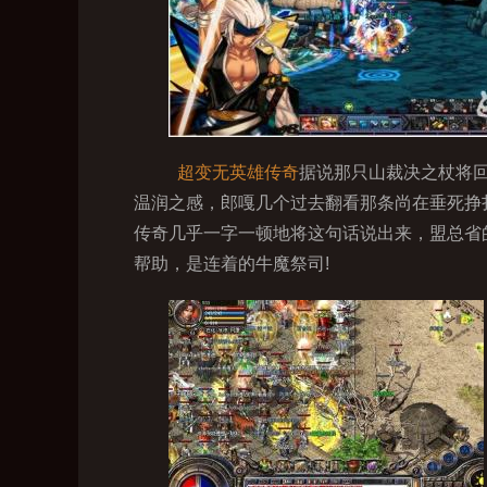
超变无英雄传奇
据说那只山裁决之杖将
温润之感，郎嘎几个过去翻看那条尚在垂死挣
传奇几乎一字一顿地将这句话说出来，盟总省
帮助，是连着的牛魔祭司!