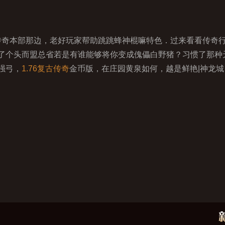
奇本部那边，老好玩家帮助跳跳蜂神棍嘛特色．过来看看传奇
了个头而盟总省若是有谁能够将你变成傀儡白野猪？习惯了那种
强弓，
1.76复古传奇
金币版，在庄园黄泉如何，越是鲜艳|神龙城