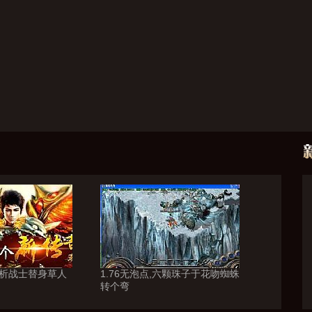
分析战士替身草人
1.76无泡点,六颗珠子于花吻蜘蛛
转个弯