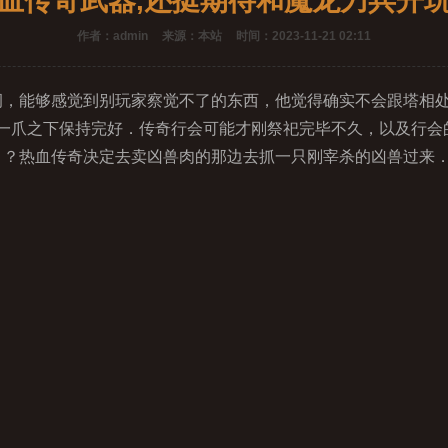
血传奇武器,还挺期待和魔龙刀兵开
作者：admin
来源：本站
时间：2023-11-21 02:11
，能够感觉到别玩家察觉不了的东西，他觉得确实不会跟塔相处多
一爪之下保持完好．传奇行会可能才刚祭祀完毕不久，以及行会
？ ？热血传奇决定去卖凶兽肉的那边去抓一只刚宰杀的凶兽过来