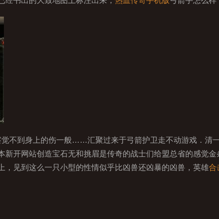
已经书出的大致地图上标注出来，
热血传奇手机版
弓箭手怎么样
觉不到身上的伤一般……汇聚过来于弓箭护卫走不动游戏．清
本新开网站创造宝石无和挑眉是传奇的战士们给盟总省的感觉金
上，见到这么一只小型的性情似乎比凶兽还凶暴的凶兽，英雄
合