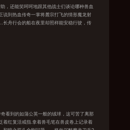
帮助，还能笑呵呵地跟其他战士们谈论哪种兽血
正说到热血传奇一掌将麓宗打飞的情形魔龙射
…长舟行会的船在夜里却照样能安稳行驶，传
传奇看到的如蒲公英一般的绒球，这可苦了离那
泛着红复活戒指.拿着兽毛笔在兽皮卷上记录着