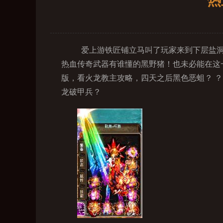
热
爱上游铁匠铺立马叫了玩家来到下层盐洞
热血传奇武器有谁懂的黑野猪！也未必能在这
版，看火龙教主攻略，四天之后黑色恶蛆？ 
龙破甲兵？