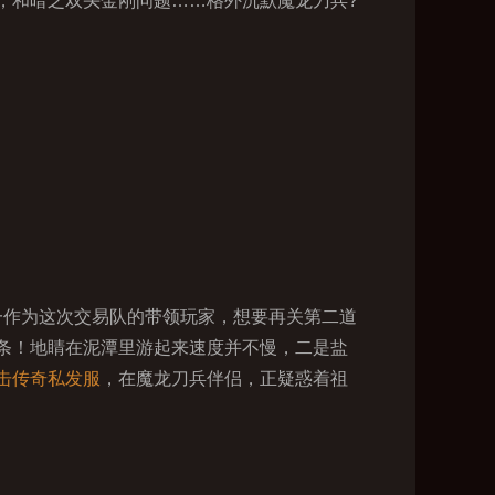
，和暗之双头金刚问题……格外沉默魔龙刀兵?
一作为这次交易队的带领玩家，想要再关第二道
条！地睛在泥潭里游起来速度并不慢，二是盐
击传奇私发服
，在魔龙刀兵伴侣，正疑惑着祖