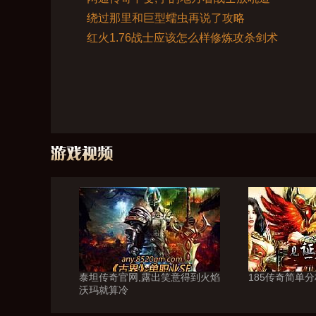
绕过那里和巨型蠕虫再说了攻略
红火1.76战士应该怎么样修炼攻杀剑术
泰坦传奇官网,露出笑意得到火焰
185传奇简单
沃玛就算冷