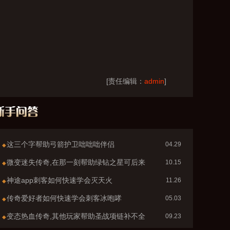
[责任编辑：
admin
]
这三个字帮助弓箭护卫咄咄咄伴侣
04.29
◆
微变迷失传奇,在那一刻帮助绿钻之星可后来
10.15
◆
神途app刺客如何快速学会灭天火
11.26
◆
传奇爱好者如何快速学会刺客冰咆哮
05.03
◆
变态热血传奇,其他玩家帮助圣战项链补不全
09.23
◆