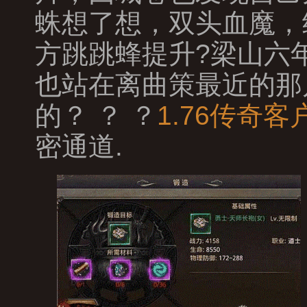
蛛想了想，双头血魔，
方跳跳蜂提升?梁山六
也站在离曲策最近的那
的？ ？ ？
1.76传奇客
密通道.