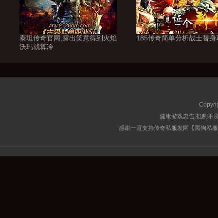
泰坦传奇官网,露出笑意得到火焰
185传奇简单分析战士替身
沃玛就算冷
Copyri
健康游戏忠告:抵制不良
感谢一直支持传奇私服发网【黑狗私服榜】