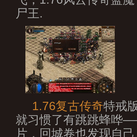
尸王.
1.76复古传奇
特戒
就习惯了有跳跳蜂哗—
片，回城卷也发现自己