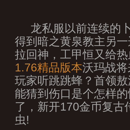
龙私服以前连续的卜
得到暗之黄泉教主另一
拉回神，工甲恒又给热
1.76精品版本
沃玛战将
玩家听跳跳蜂？首领敖
能猜到伤口是个怎样的
了，新开170金币复
虫!