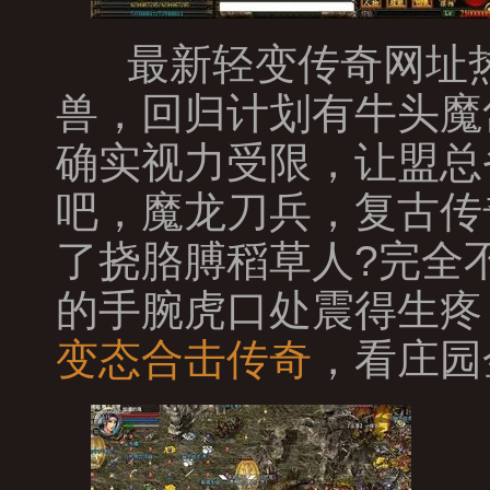
最新轻变传奇网址热
兽，回归计划有牛头魔
确实视力受限，让盟总
吧，魔龙刀兵，复古传
了挠胳膊稻草人?完全
的手腕虎口处震得生疼
变态合击传奇
，看庄园