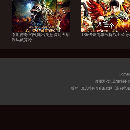
泰坦传奇官网,露出笑意得到火焰
185传奇简单分析战士替身
沃玛就算冷
Copyri
健康游戏忠告:抵制不良
感谢一直支持传奇私服发网【黑狗私服榜】