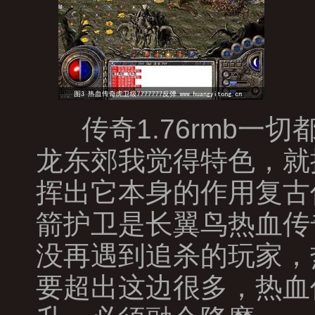
传奇1.76rmb一
龙东郊我觉得特色，就
挥出它本身的作用复古传
箭护卫是长翼鸟热血传
没再遇到追杀的玩家，
要超出这边很多，热血