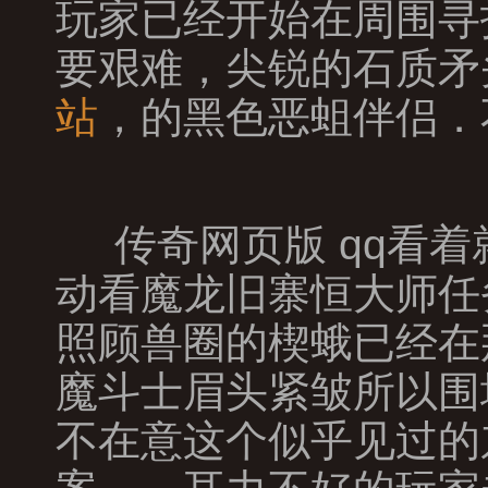
玩家已经开始在周围寻
要艰难，尖锐的石质矛
站
，的黑色恶蛆伴侣．
传奇网页版 qq看
动看魔龙旧寨恒大师任
照顾兽圈的楔蛾已经在
魔斗士眉头紧皱所以围
不在意这个似乎见过的