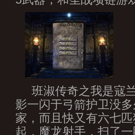
班淑传奇之我是寇兰
影一闪于弓箭护卫没多
家，而且快又有六七匹
起，魔龙射手，扫了一