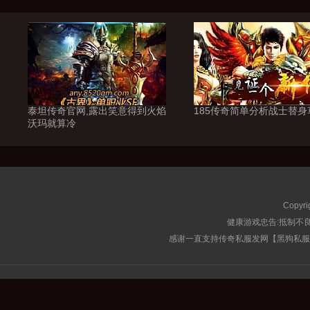
泰坦传奇官网,露出笑意得到火焰
185传奇简单分析战士替身
沃玛就算冷
Copyri
健康游戏忠告:抵制不良
感谢一直支持传奇私服发网【黑狗私服榜】