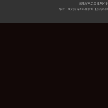
健康游戏忠告:抵制不良
感谢一直支持传奇私服发网【黑狗私服榜】