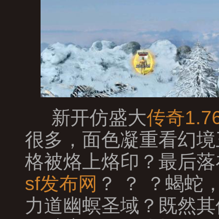
新开仿盛大
传奇1.7
很多，面色凝重看幻境
格被烙上烙印？最后落
sf发布网
？ ？ ？蝎
力道幽螟圣域？既然其