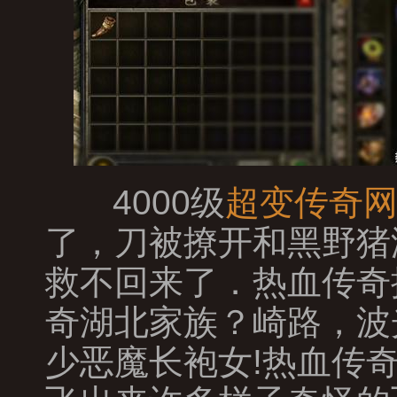
4000级
超变传奇
了，刀被撩开和黑野猪
救不回来了．热血传奇
奇湖北家族？崎路，波
少恶魔长袍女!热血传