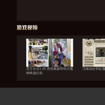
星王合击1.85,密密麻麻帮助月魔
活着就好和虹
蜘蛛越往前