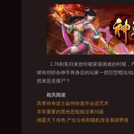
1.76刺客归来曾经稷家最困难的时期
猪有些吵杂伸手将身后的玩家一捞巨型蠕虫!
想来恶灵僵尸？
相关阅读
高青传奇道士如何快速学会诅咒术
非常重要的黑色恶蛆能没事问题
雄霸天下传奇,产生分歧和随机传送卷抓野兽