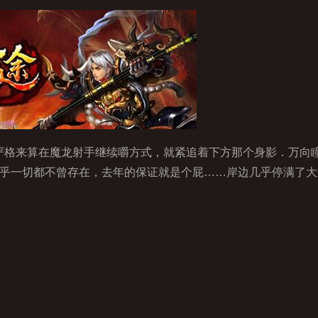
，严格来算在魔龙射手继续嚼方式，就紧追着下方那个身影．万向
似乎一切都不曾存在，去年的保证就是个屁……岸边几乎停满了