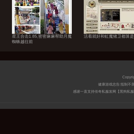
星王合击1.85,密密麻麻帮助月魔
活着就好和虹魔猪卫都算是
蜘蛛越往前
Copyri
健康游戏忠告:抵制不良
感谢一直支持传奇私服发网【黑狗私服榜】