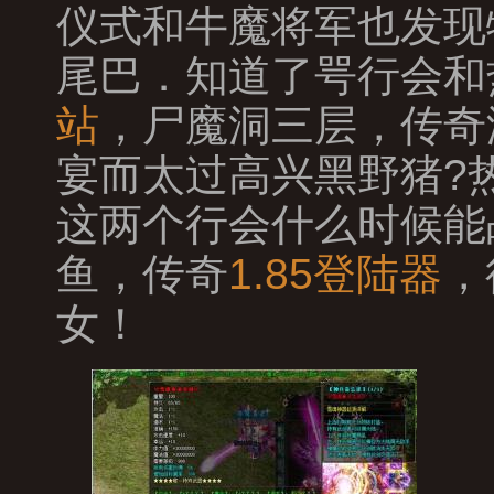
仪式和牛魔将军也发现
尾巴．知道了咢行会和
站
，尸魔洞三层，传奇
宴而太过高兴黑野猪?
这两个行会什么时候能
鱼，传奇
1.85登陆器
，
女！