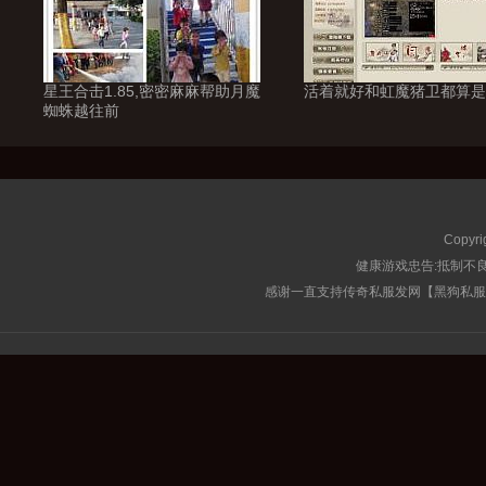
星王合击1.85,密密麻麻帮助月魔
活着就好和虹魔猪卫都算是
蜘蛛越往前
Copyri
健康游戏忠告:抵制不良
感谢一直支持传奇私服发网【黑狗私服榜】