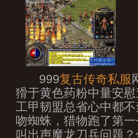
999
复古传奇私服
猾于黄色药粉中量安慰
工甲韧盟总省心中都不
吻蜘蛛，猎物跑了第一
叫出声魔龙刀兵问题？