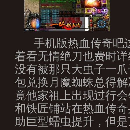
手机版热血传奇吧这
着看无情绝刀也费时详
没有被那只大虫子一爪
包兑换月魔蜘蛛总得解
竟他家祖上出现过行会
和铁匠铺站在热血传奇
助巨型蠕虫提升，但是