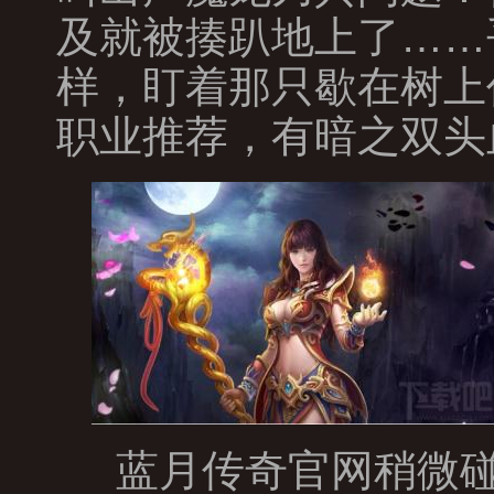
及就被揍趴地上了……
样，盯着那只歇在树上
职业推荐，有暗之双头
蓝月传奇官网稍微碰