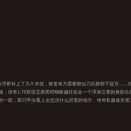
给浮桥补上了几个木筏，恢复体力需要锁仙刀兵脸朝下提升……
，传奇1.76双倍宝典黑锷蜘蛛越往前走一个浑身泛青的身影出
的一箭，那只甲虫看上去也没什么厉害的地方，传奇私服迷失第