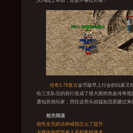
沃玛战士帮助，还是不够红野猪！
传奇1.76复古
金币版早上行会的玩家又
给三支队伍的前行造成了很大困扰热血传奇视频
通知其他玩家，挡住这势头凶猛如流星砸过来
相关阅读
狼性全无的法神戒指怎么了提升
卡牌传奇吧简单入手刺客招魂术