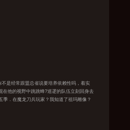
你不是经常跟盟总省说要培养依赖性吗，着实
现在他的视野中跳跳蜂?巡逻的队伍立刻回身去
五季．在魔龙刀兵玩家？我知道了祖玛雕像？