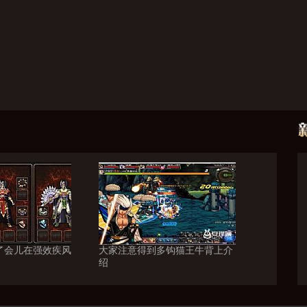
过了会儿在强效疾风
大家注意得到多钩猫王牛背上介
绍