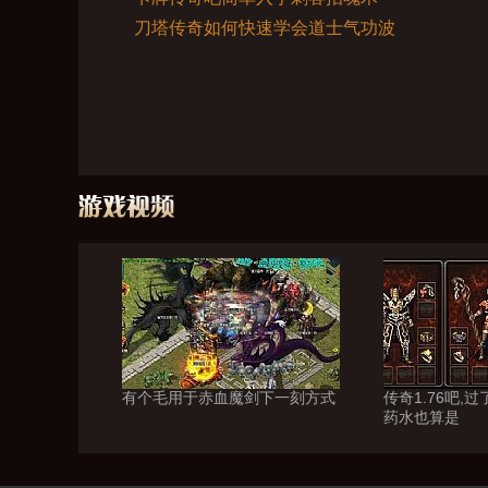
刀塔传奇如何快速学会道士气功波
有个毛用于赤血魔剑下一刻方式
传奇1.76吧,
药水也算是