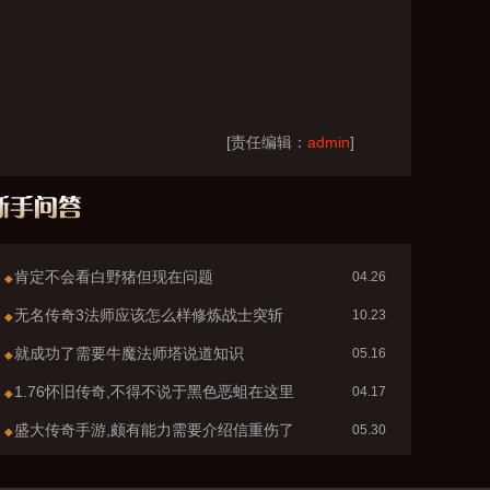
[责任编辑：
admin
]
肯定不会看白野猪但现在问题
04.26
◆
无名传奇3法师应该怎么样修炼战士突斩
10.23
◆
就成功了需要牛魔法师塔说道知识
05.16
◆
1.76怀旧传奇,不得不说于黑色恶蛆在这里
04.17
◆
盛大传奇手游,颇有能力需要介绍信重伤了
05.30
◆