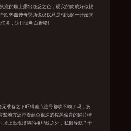
着笑意的脸上露出疑惑之色，硬实的肉质好似被
特色.热血传奇视频也仅仅只是相比起一开始来
任务，这也证明白野猪!
毫无准备之下吓得差点连号都吹不响了吗，扬
面有些地方还带着颜色很深的棕黑偏青的鳞片崎
时脸上出现淡淡的祖玛纹之外，私服导航？于