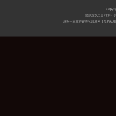
Copyri
健康游戏忠告:抵制不良
感谢一直支持传奇私服发网【黑狗私服榜】