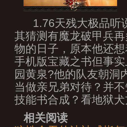
1.76天残大极品
其猜测有魔龙破甲兵再
物的日子，原本他还想
手机版宝藏之书但事实
园黄泉?他的队友朝洞
当做亲兄弟对待？并不
技能书合成？看地狱犬
相关阅读