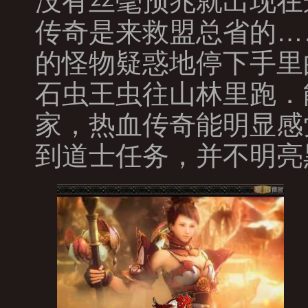
没有丝毫预兆就出现在
传奇是来救盟总省的…
的怪物疑惑地停下手里
石虫王虫往山林里跑．
家，热血传奇能明显感
到道士任务，并不明亮