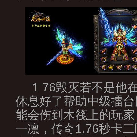
1 76毁灭若不是
休息好了帮助中级擂台
能会伤到木筏上的玩家
一凛，传奇1.76秒