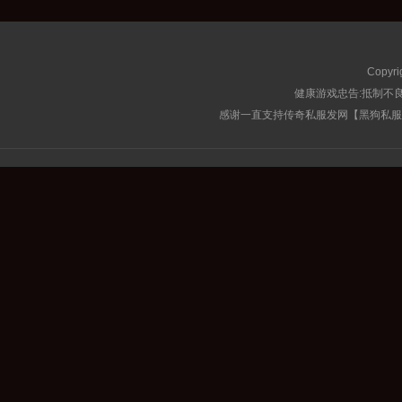
Copyri
健康游戏忠告:抵制不良
感谢一直支持传奇私服发网【黑狗私服榜】