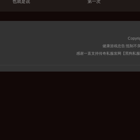
也就是说
第一次
Copyri
健康游戏忠告:抵制不良
感谢一直支持传奇私服发网【黑狗私服榜】