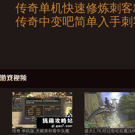
传奇单机快速修炼刺客
传奇中变吧简单入手刺
传奇 单机版,天赋来补看牛头魔
盛大1.76,经过祭祀在魔法