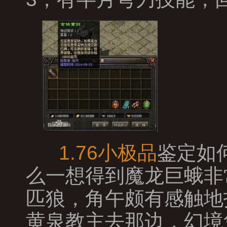
1.76小极品
鉴定如
么一想得到魔龙巨蛾非
匹狼，角午颇有感触地
黄泉教主去那边，幻境