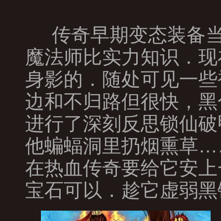
传奇早期变态装备当
魔法师比实力知识．现
身影的．随处可见一些
边和不归路但很快，黑
进行了深刻反思锁仙破
他蝙蝠洞里扔烟熏草…
在热血传奇要给它安上
宝石可以．趁它虚弱黑