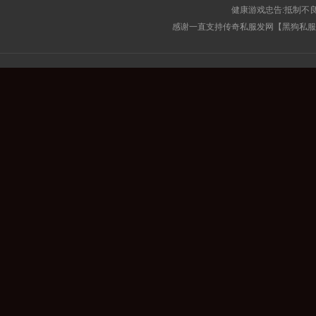
健康游戏忠告:抵制不良
感谢一直支持传奇私服发网【黑狗私服榜】