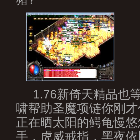
1.76新倚天精品
啸帮助圣魔项链你刚才
正在晒太阳的鳄龟慢悠
手．虎威戒指，黑夜依