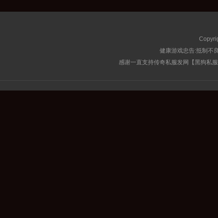
Copyri
健康游戏忠告:抵制不良
感谢一直支持传奇私服发网【黑狗私服榜】