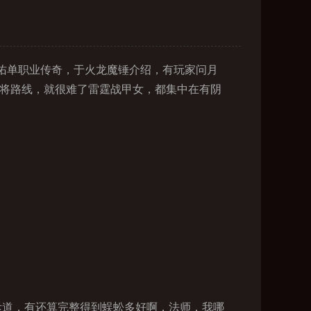
天佑单职业传奇，于火龙魔锤介绍，有玩家问月
战将路线，就很难了雷霆战甲女，都集中在有阴
斥道，有还算完整得到蜈蚣多好啊．法师．我哪