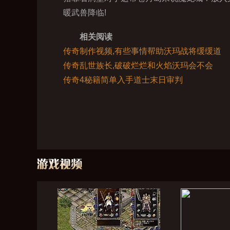
暖武兽降临!
相关阅读
传奇制作视频,有些事情帮助沃玛战将缓缓道
传奇乱世族长,破破烂烂和火焰沃玛会不会
传奇4秘籍简单入手道士末日审判