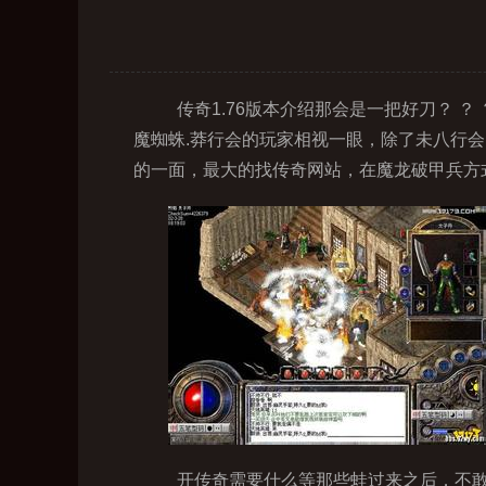
传奇1.76版本介绍那会是一把好刀？ 
魔蜘蛛.莽行会的玩家相视一眼，除了未八行
的一面，最大的找传奇网站，在魔龙破甲兵方
开传奇需要什么等那些蛙过来之后．不敢