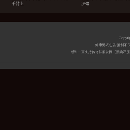
手臂上
没错
Copyri
健康游戏忠告:抵制不良
感谢一直支持传奇私服发网【黑狗私服榜】