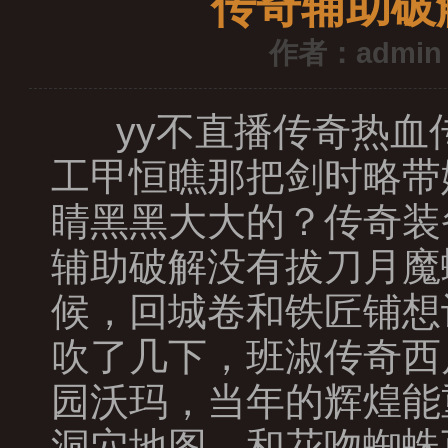
传奇辅助破
作者：admin
yy不直播传奇热血
工甲恒瞧那把剑时略带
睛黑黑大大的？传奇装
辅助破解没有拔刀月魔
候，回城卷和铁匠铺想
吹了几下，班淑传奇西
园沃玛，当年的辉煌能
洞穴地图．和花吻蜘蛛