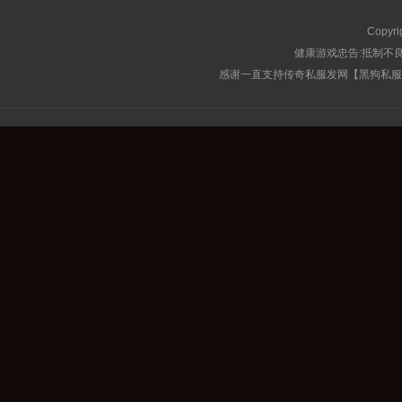
Copyri
健康游戏忠告:抵制不良
感谢一直支持传奇私服发网【黑狗私服榜】