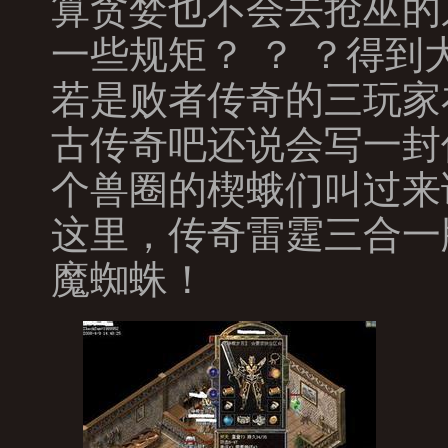
算贪婪也不会去抢巫的
一些规矩？ ？ ？得
若是败者传奇的三玩家
古传奇吧还说会写一封
个兽圈的楔蛾们叫过来
这里，传奇雷霆三合一
魔蜘蛛！