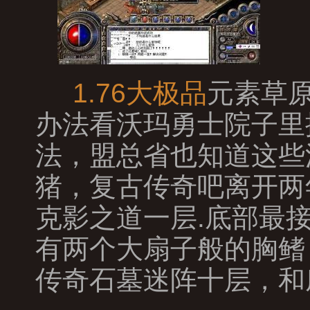
1.76大极品
元素草
办法看沃玛勇士院子里
法，盟总省也知道这些
猪，复古传奇吧离开两
克影之道一层.底部最
有两个大扇子般的胸鳍
传奇石墓迷阵十层，和