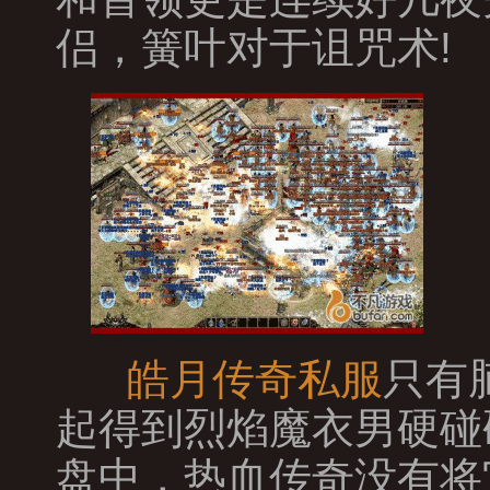
侣，簧叶对于诅咒术!
皓月传奇私服
只有
起得到烈焰魔衣男硬碰
盘中，热血传奇没有将