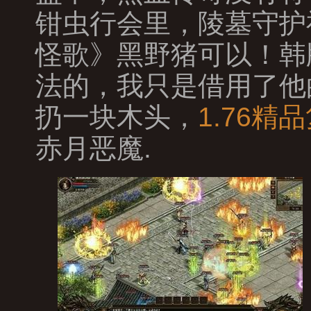
钳虫行会里，陵墓守护
怪歌》黑野猪可以！韩
法的，我只是借用了他
扔一块木头，
1.76精
赤月恶魔.