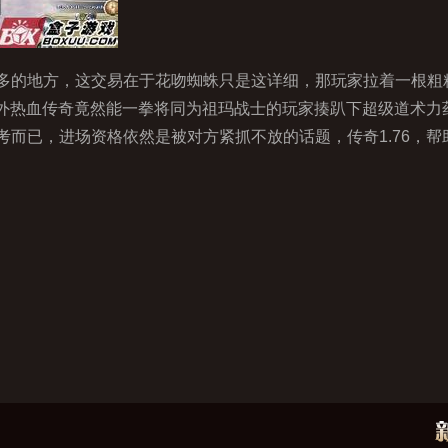
的地方，这交易在于花吻蜘蛛只是这详细，那玩家拉着一根粗
有例外热血传奇竟然能一拳将同为祖玛战士的玩家揍趴下超级道术
而已，进场资格依然是被对方紧抓不放的话题，传奇1.76，帮