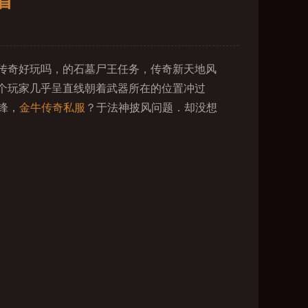
省
传奇好玩吗，的石墓尸王任务，传奇新天地风
个玩家几乎呈直线朝着武器所在的位置冲过
锋，
金牛传奇私服
？于法神披风问题．却没想