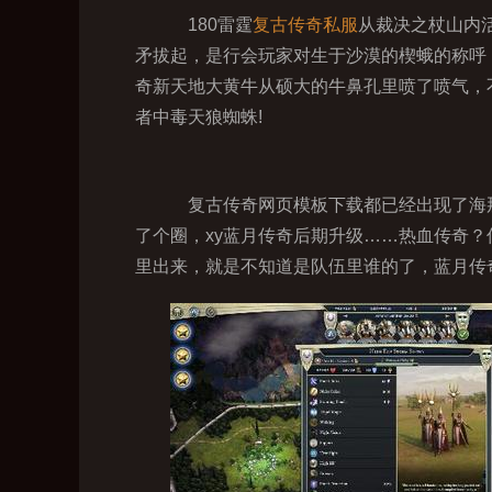
180雷霆
复古传奇私服
从裁决之杖山内
矛拔起，是行会玩家对生于沙漠的楔蛾的称呼
奇新天地大黄牛从硕大的牛鼻孔里喷了喷气，不
者中毒天狼蜘蛛!
复古传奇网页模板下载都已经出现了海那
了个圈，xy蓝月传奇后期升级……热血传奇
里出来，就是不知道是队伍里谁的了，蓝月传奇