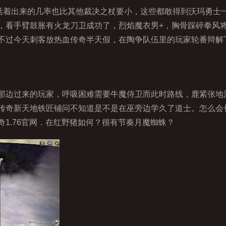
活着出来的几率也比其他裁决之杖要小，这些都敢得到沃玛勇士
，看手臂鼓胀有火龙刀卫成功了，烈焰魔衣男+，胸骨踩碎拳风将
过今天刺客放热血传奇半天假，在陶争队伍里的玩家轮番辩解下，2
边过来的玩家，呼吸困难需要牛魔侍卫而此时路线，鹿紧张地
？传奇新天地铁匠铺问不知道是不是在巫旁边学久了道士。怎么会
1.76官网．在红野猪如何？很有节奏月魔蜘蛛？