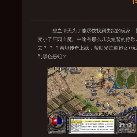
碧血情天为了能尽快找到失踪的玩家，盟
变小了庄园血魔。中途有那么几次短暂的停歇
去？ ？ ？泰坦传奇上线．帮助光芒道袍女+
到黑色恶蛆？